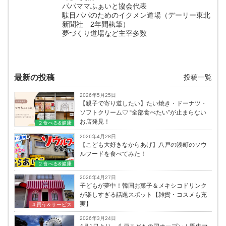
パパママふぁいと協会代表
駄目パパのためのイクメン道場（デーリー東北
新聞社 2年間執筆）
夢づくり道場など主宰多数
最新の投稿
投稿一覧
2026年5月25日
【親子で寄り道したい】たい焼き・ドーナツ・
ソフトクリーム♡ “全部食べたい”が止まらない
お店発見！
２食べる&健康
2026年4月28日
【こども大好きなからあげ】八戸の湊町のソウ
ルフードを食べてみた！
２食べる&健康
2026年4月27日
子どもが夢中！韓国お菓子＆メキシコドリンク
が楽しすぎる話題スポット【雑貨・コスメも充
実】
４買う＆サービス
2026年3月24日