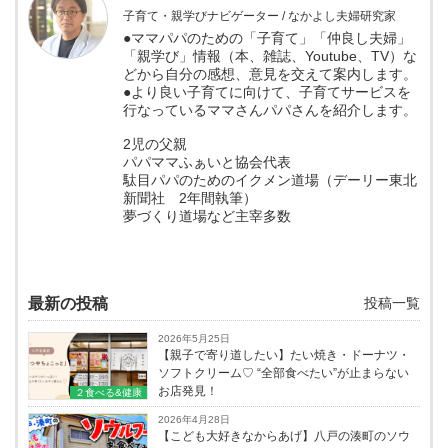
子育て・親学びナビゲーター / なかよし夫婦研究家
●ママパパのための「子育て」「仲良し夫婦」
「親学び」情報（本、雑誌、Youtube、TV）な
どから自分の感想、意見を交えて案内します。
●より良い子育てに向けて、子育てサービスを
行なっているママさんパパさんを紹介します。
2児の父親
パパママふぁいと協会代表
駄目パパのためのイクメン道場（デーリー東北
新聞社 2年間執筆）
夢づくり道場など主宰多数
最新の投稿
投稿一覧
2026年5月25日
【親子で寄り道したい】たい焼き・ドーナツ・
ソフトクリーム♡ “全部食べたい”が止まらない
お店発見！
２食べる&健康
2026年4月28日
【こども大好きなからあげ】八戸の湊町のソウ