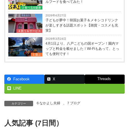
ルフードを食べてみた！
２食べる&健康
2026年4月27日
子どもが夢中！韓国お菓子＆メキシコドリンク
が楽しすぎる話題スポット【雑貨・コスメも充
実】
４買う＆サービス
2026年3月24日
4月1日より、八戸こどもの国オープン！園内マ
ップと料金を載せました！Wi-Fiもあって、とっ
ても便利です！
１遊ぶ
Threads
Facebook
X
LINE
６なかよし夫婦
、
７ブログ
カテゴリー
人気記事 (7日間）