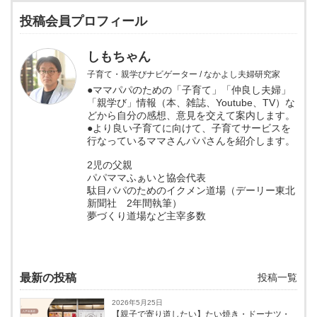
投稿会員プロフィール
しもちゃん
子育て・親学びナビゲーター / なかよし夫婦研究家
●ママパパのための「子育て」「仲良し夫婦」
「親学び」情報（本、雑誌、Youtube、TV）な
どから自分の感想、意見を交えて案内します。
●より良い子育てに向けて、子育てサービスを
行なっているママさんパパさんを紹介します。
2児の父親
パパママふぁいと協会代表
駄目パパのためのイクメン道場（デーリー東北
新聞社 2年間執筆）
夢づくり道場など主宰多数
最新の投稿
投稿一覧
2026年5月25日
【親子で寄り道したい】たい焼き・ドーナツ・