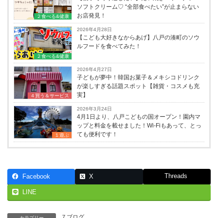
ソフトクリーム♡ “全部食べたい”が止まらない
お店発見！
２食べる&健康
2026年4月28日
【こども大好きなからあげ】八戸の湊町のソウ
ルフードを食べてみた！
２食べる&健康
2026年4月27日
子どもが夢中！韓国お菓子＆メキシコドリンク
が楽しすぎる話題スポット【雑貨・コスメも充
実】
４買う＆サービス
2026年3月24日
4月1日より、八戸こどもの国オープン！園内マ
ップと料金を載せました！Wi-Fiもあって、とっ
ても便利です！
１遊ぶ
Threads
Facebook
X
LINE
７ブログ
カテゴリー