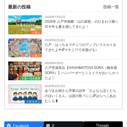
最新の投稿
投稿一覧
2026年7月31日
2026年 八戸市南郷「山の楽校」のひまわり畑へ
🌻今年も夏を感じてきたよ！
１遊ぶ
2026年6月18日
八戸・はっち＆マチニワのアンブレラスカイみ
てきたよ☂️🌈マチニワで水遊びも♪
１遊ぶ
2026年6月6日
八戸市湊高台【HASHIMOTOYA SORA（橋本屋
SORA）】ハンバーガーとシェイクがおいしかっ
たよ♡
２食べる&健康
2026年3月14日
あづきお姉さん卒業の話🌸「さよならぼくたち
のほいくえん」は誰の歌？にじ🌈はらぺこあお
むしも🐛
３見る学ぶ
Threads
Facebook
X