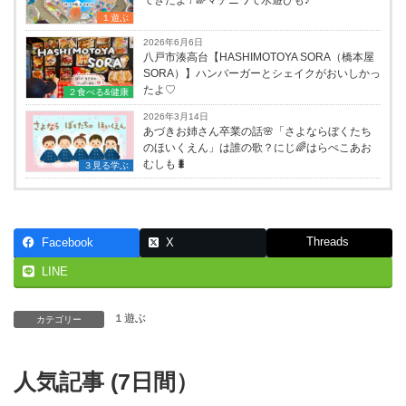
１遊ぶ
2026年6月6日
八戸市湊高台【HASHIMOTOYA SORA（橋本屋
SORA）】ハンバーガーとシェイクがおいしかっ
たよ♡
２食べる&健康
2026年3月14日
あづきお姉さん卒業の話🌸「さよならぼくたち
のほいくえん」は誰の歌？にじ🌈はらぺこあお
むしも🐛
３見る学ぶ
Threads
Facebook
X
LINE
１遊ぶ
カテゴリー
人気記事 (7日間）