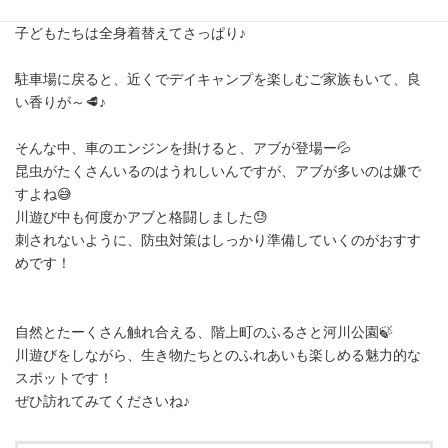
園内には水道があり、泥などをきれいに流すことができました✨
子どもたちは全身着替えてさっぱり♪
駐車場に戻ると、近くでデイキャンプを楽しむご家族もいて、良
い香りが～🥩♪
そんな中、車のエンジンを掛けると、アブが登場ー💦
昆虫がたくさんいるのはうれしいんですが、アブが多いのは嫌で
すよね😅
川遊び中も何度かアブと格闘しました😓
刺されないように、防虫対策はしっかり準備していくのがおすす
めです！
自然とたーくさん触れ合える、階上町のふるさと河川公園🍃
川遊びをしながら、生き物たちとのふれあいも楽しめる魅力的な
スポットです！
ぜひ訪れてみてくださいね♪