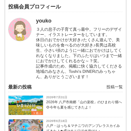
投稿会員プロフィール
youko
３人の息子の子育て真っ最中。フリーのデザイ
ナー、イラストレーターをしています。
休日のおでかけが大好き♪たくさん遊んで、美
味しいものを食べるのが大好き♪長男は高校
生、小さい頃のように一緒におでかけはしてく
れなくなりました。下のふたりはいつまで一緒
におでかけしてくれるかな～？笑。
記事作成のため、掲載に快く協力してくださる
地域のみなさん、Toshi‘s DINERのみっちゃ
ん、ありがとうございます！
最新の投稿
投稿一覧
2026年7月31日
2026年 八戸市南郷「山の楽校」のひまわり畑へ
🌻今年も夏を感じてきたよ！
１遊ぶ
2026年6月18日
八戸・はっち＆マチニワのアンブレラスカイみ
てきたよ☂️🌈マチニワで水遊びも♪