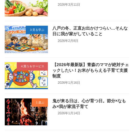
2026年3月11日
八戸の冬、正直お出かけつらい…そんな
３見る学ぶ
日に我が家がしていること
2026年2月8日
【2026年最新版】青森のママが絶対チェ
４買う＆サービス
ックしたい！お米がもらえる子育て支援
制度
2026年1月16日
鬼が来る日は、心が育つ日。節分×なも
１遊ぶ
み×我が家流子育て
2026年1月14日