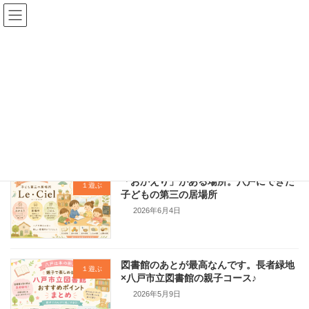
コ
ナ
ン
ビ
テ
ゲ
ン
ー
ツ
シ
へ
ョ
ひろこせんせい
ス
ン
キ
に
ッ
移
プ
動
home
ひろこせんせい
「おかえり」がある場所。八戸にできた
１遊ぶ
子どもの第三の居場所
2026年6月4日
図書館のあとが最高なんです。長者緑地
１遊ぶ
×八戸市立図書館の親子コース♪
2026年5月9日