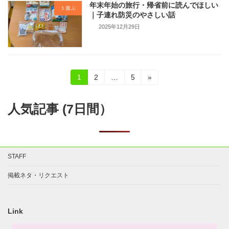
年末年始の旅行・帰省前に読んでほしい
１遊ぶ
｜子連れ防災のやさしい話
2025年12月29日
投
固
固
固
1
2
…
5
»
定
定
定
稿
ペ
ペ
ペ
ー
ー
ー
人気記事 (7日間）
の
ジ
ジ
ジ
ペ
ー
STAFF
ジ
掲載ネタ・リクエスト
送
り
Link