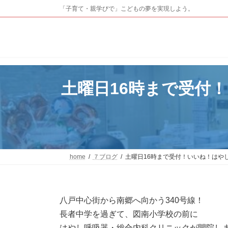
コ
ナ
「子育て・親学びで」こどもの夢を実現しよう。
ン
ビ
テ
ゲ
ン
ー
ツ
シ
へ
ョ
ス
ン
キ
に
土曜日16時まで受付
ッ
移
プ
動
home
７ブログ
土曜日16時まで受付！いいね！はや
八戸中心街から南郷へ向かう340号線！
長者中学を過ぎて、図南小学校の前に
はやし呼吸器・総合内科クリニックが開院し