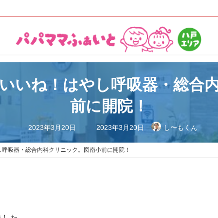
！いいね！はやし呼吸器・総合
前に開院！
最
2023年3月20日
2023年3月20日
し〜もくん
終
更
新
し呼吸器・総合内科クリニック。図南小前に開院！
日
時
:
ました。