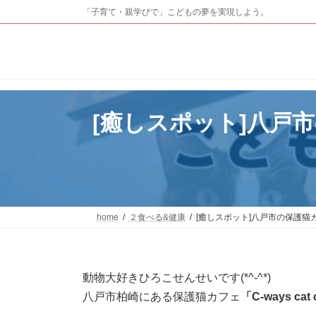
コ
ナ
「子育て・親学びで」こどもの夢を実現しよう。
ン
ビ
テ
ゲ
ン
ー
ツ
シ
へ
ョ
ス
ン
キ
に
[癒しスポット]八戸市の
ッ
移
プ
動
home
２食べる&健康
[癒しスポット]八戸市の保護猫カフ
動物大好きひろこせんせいです(*^-^*)
八戸市柏崎にある保護猫カフェ
「C-ways cat 