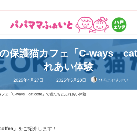
保護猫カフェ「C-ways cat
れあい体験
最
2025年4月27日
2025年5月28日
ひろこせんせい
終
更
新
ェ「C-ways cat coffe」で猫たちとふれあい体験
日
時
:
coffee」
をご紹介します！