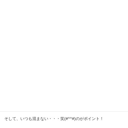
ママも本が読みたいな～というときは、ここに本を持ってきて
子どもと座って読むことができます！
私もよく一般コーナーから気になる本を借りてきて
ここで足を伸ばして読んだり!(^^)!
子ども達は気になる本や紙芝居を読んだり、先生ごっこをした
り・・・笑
そして、いつも混まない・・・笑(#^^#)のがポイント！