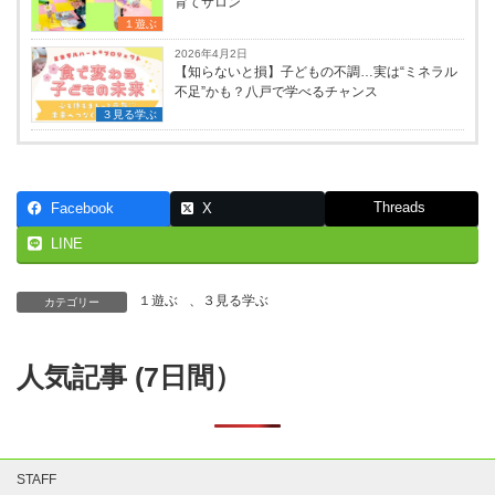
育てサロン
１遊ぶ
2026年4月2日
【知らないと損】子どもの不調…実は“ミネラル
不足”かも？八戸で学べるチャンス
３見る学ぶ
Threads
Facebook
X
LINE
１遊ぶ
、
３見る学ぶ
カテゴリー
人気記事 (7日間）
STAFF