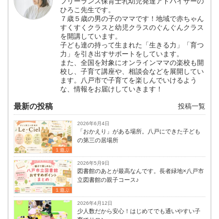
フリーランス保育士乳幼児発達アドバイザーの
ひろこ先生です。
７歳５歳の男の子のママです！地域で赤ちゃん
すくすくクラスと幼児クラスのぐんぐんクラス
を開講しています。
子ども達の持って生まれた「生きる力」「育つ
力」を引き出すサポートをしています。
また、全国を対象にオンラインママの楽校も開
校し、子育て講座や、相談会などを展開してい
ます。八戸市で子育てを楽しんでいけるよう
な、情報をお届けしていきます！
最新の投稿
投稿一覧
2026年6月4日
「おかえり」がある場所。八戸にできた子ども
の第三の居場所
１遊ぶ
2026年5月9日
図書館のあとが最高なんです。長者緑地×八戸市
立図書館の親子コース♪
１遊ぶ
2026年4月12日
少人数だから安心！はじめてでも通いやすい子