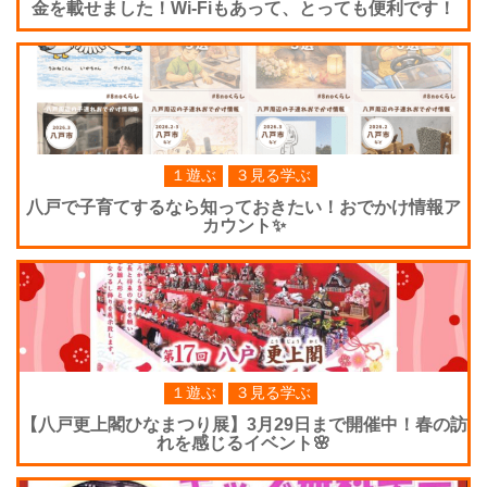
金を載せました！Wi-Fiもあって、とっても便利です！
１遊ぶ
３見る学ぶ
八戸で子育てするなら知っておきたい！おでかけ情報ア
カウント✨
１遊ぶ
３見る学ぶ
【八戸更上閣ひなまつり展】3月29日まで開催中！春の訪
れを感じるイベント🌸