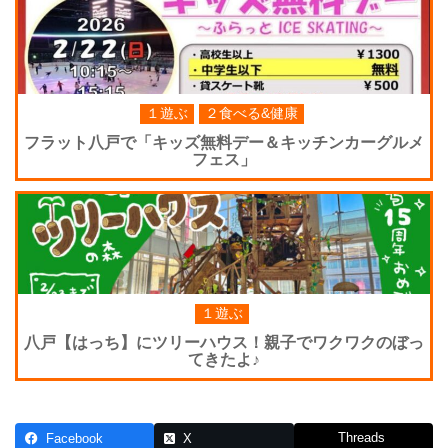
１遊ぶ
２食べる&健康
フラット八戸で「キッズ無料デー＆キッチンカーグルメ
フェス」
１遊ぶ
八戸【はっち】にツリーハウス！親子でワクワクのぼっ
てきたよ♪
Threads
Facebook
X