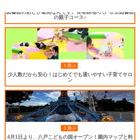
１遊ぶ
３見る学ぶ
図書館のあとが最高なんです。長者緑地×八戸市立図書館
の親子コース♪
１遊ぶ
少人数だから安心！はじめてでも通いやすい子育てサロ
ン
１遊ぶ
4月1日より、八戸こどもの国オープン！園内マップと料