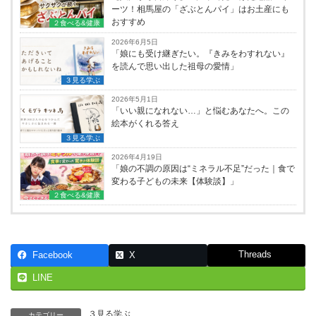
ーツ！相馬屋の「ざぶとんパイ」はお土産にも
おすすめ
２食べる&健康
2026年6月5日
「娘にも受け継ぎたい。『きみをわすれない』
を読んで思い出した祖母の愛情」
３見る学ぶ
2026年5月1日
「いい親になれない…」と悩むあなたへ。この
絵本がくれる答え
３見る学ぶ
2026年4月19日
「娘の不調の原因は“ミネラル不足”だった｜食で
変わる子どもの未来【体験談】」
２食べる&健康
Threads
Facebook
X
LINE
３見る学ぶ
カテゴリー